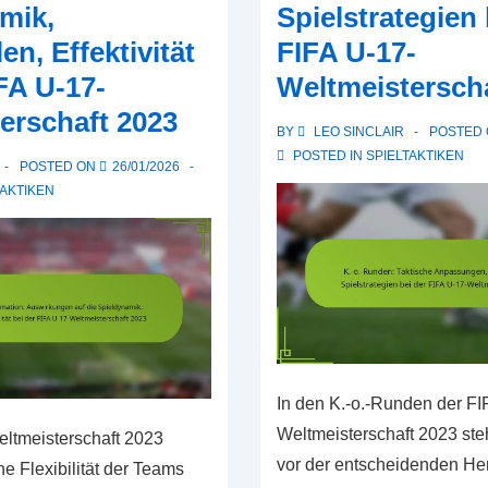
mik,
Spielstrategien 
17-
Weltmeisterschaft
len, Effektivität
FIFA U-17-
2023
FA U-17-
Weltmeistersch
t
erschaft 2023
BY
LEO SINCLAIR
POSTED
POSTED IN
SPIELTAKTIKEN
POSTED ON
26/01/2026
TAKTIKEN
In den K.-o.-Runden der FI
Weltmeisterschaft 2023 st
ltmeisterschaft 2023
vor der entscheidenden He
he Flexibilität der Teams