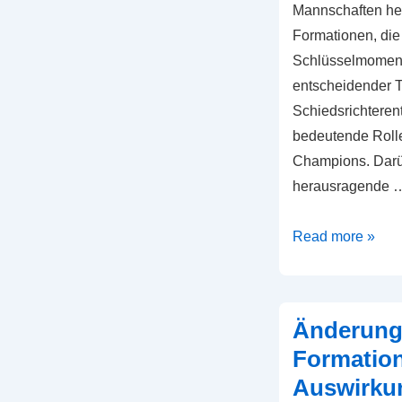
Mannschaften her
Formationen, die
Schlüsselmomente
entscheidender T
Schiedsrichteren
bedeutende Roll
Champions. Darü
herausragende 
Finale:
Read more »
Taktische
Aufstellungen,
Schlüsselmomen
Änderung
Spielerleistunge
Formatio
bei
Auswirkun
der