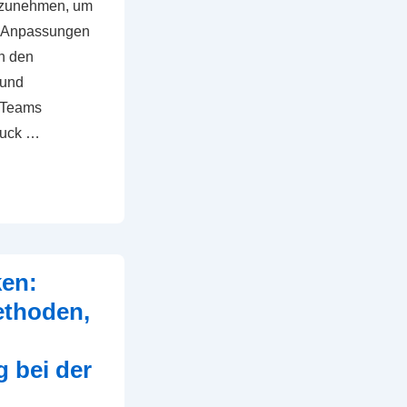
rzunehmen, um
e Anpassungen
n den
 und
n Teams
Druck …
ken:
thoden,
 bei der