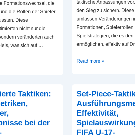
taktische Anpassungen vo
he Formationswechsel, die
den Sieg zu sichern. Dies
und die Rollen der Spieler
umfassen Veränderungen i
ussten. Diese
Formationen, Spielerrollen
mierten nicht nur die
Spielstrategien, die es de
sondern veränderten auch
ermöglichen, effektiv auf 
iels, was sich auf …
K.-
Read more »
o.-
Runden:
Taktische
erte Taktiken:
Set-Piece-Takti
Anpassungen,
etriken,
Ausführungsme
Teamreaktionen,
er,
Effektivität,
Spielstrategien
bei
bnisse bei der
Spielauswirkung
der
-
FIFA U-17-