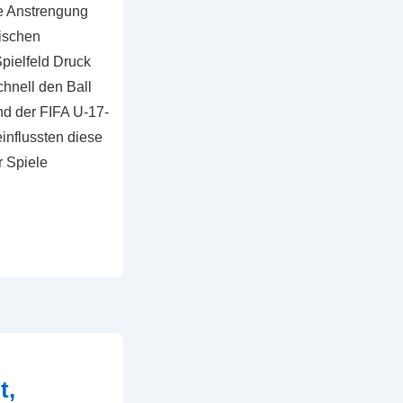
te Anstrengung
rischen
pielfeld Druck
chnell den Ball
d der FIFA U-17-
influssten diese
r Spiele
t,