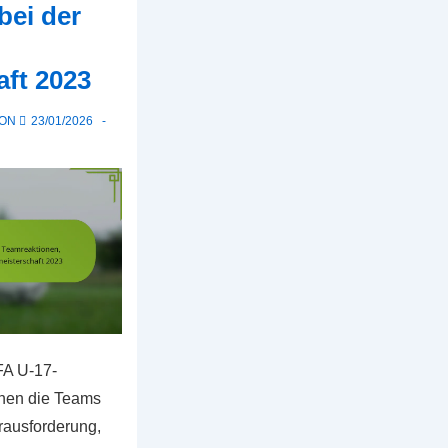
bei der
aft 2023
 ON
23/01/2026
FA U-17-
ehen die Teams
rausforderung,