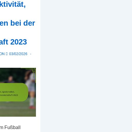
tivität,
en bei der
aft 2023
 ON
03/02/2026
im Fußball