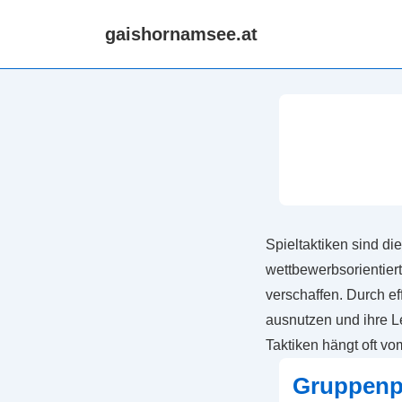
↓
gaishornamsee.at
Skip
to
Main
Content
Spieltaktiken sind d
wettbewerbsorientier
verschaffen. Durch e
ausnutzen und ihre Le
Taktiken hängt oft vo
Gruppenp