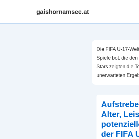
↓
gaishornamsee.at
Skip
to
Main
Content
Die FIFA U-17-Welt
Spiele bot, die de
Stars zeigten die 
unerwarteten Ergeb
Aufstrebe
Alter, Le
potenziell
der FIFA 