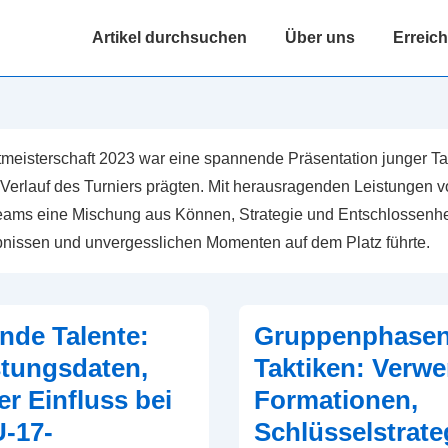
Main
Artikel durchsuchen
Über uns
Erreic
Navigation
meisterschaft 2023 war eine spannende Präsentation junger Tal
n Verlauf des Turniers prägten. Mit herausragenden Leistungen 
Teams eine Mischung aus Können, Strategie und Entschlossenhe
nissen und unvergesslichen Momenten auf dem Platz führte.
nde Talente:
Gruppenphasen
istungsdaten,
Taktiken: Verw
er Einfluss bei
Formationen,
U-17-
Schlüsselstrate