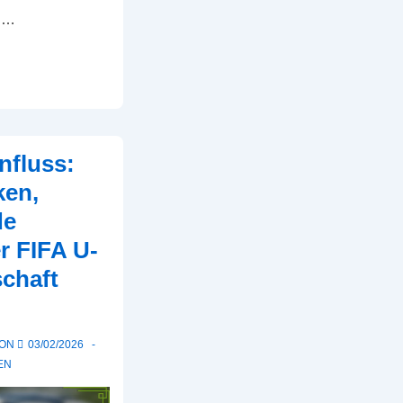
e …
nfluss:
ken,
de
r FIFA U-
schaft
 ON
03/02/2026
EN