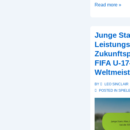
Hohe
Read more »
Pressing-
Strategien:
Effektivität,
Junge Star
Spielerrollen,
Leistungs
Spielbewertunge
Zukunftsp
bei
FIFA U-17
der
FIFA
Weltmeist
U-
BY
LEO SINCLAIR
17-
POSTED IN
SPIEL
Weltmeisterschaf
2023