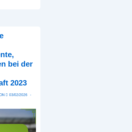
e
nte,
en bei der
aft 2023
 ON
03/02/2026