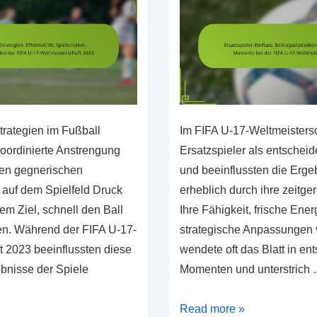
rategien im Fußball
Im FIFA U-17-Weltmeistersc
koordinierte Anstrengung
Ersatzspieler als entschei
den gegnerischen
und beeinflussten die Erge
auf dem Spielfeld Druck
erheblich durch ihre zeitge
em Ziel, schnell den Ball
Ihre Fähigkeit, frische Ener
n. Während der FIFA U-17-
strategische Anpassungen
t 2023 beeinflussten diese
wendete oft das Blatt in e
ebnisse der Spiele
Momenten und unterstrich
Ersatzspieler-
Read more »