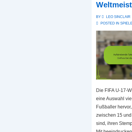
Weltmeist
BY
LEO SINCLAIR
POSTED IN
SPIEL
Die FIFA U-17-We
eine Auswahl vie
Fußballer hervor,
zwischen 15 und 1
sind, ihren Stemp
Mit beeindrucken