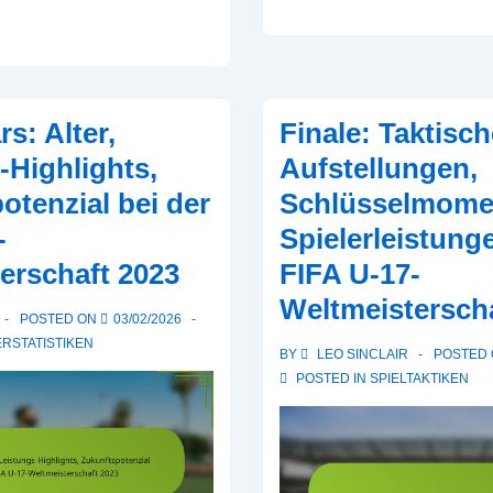
Einfluss:
Beitragsstatistiken,
spielverändernde
Momente
s: Alter,
Finale: Taktisch
bei
-Highlights,
Aufstellungen,
n
der
otenzial bei der
Schlüsselmome
FIFA
-
Spielerleistung
U-
17-
erschaft 2023
FIFA U-17-
Weltmeisterschaft
Weltmeistersch
POSTED ON
03/02/2026
2023
ERSTATISTIKEN
t
BY
LEO SINCLAIR
POSTED
POSTED IN
SPIELTAKTIKEN