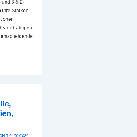
 und 3-5-2-
 ihre Stärken
tionen
 Teamstrategien,
e entscheidende
 …
lle,
ien,
 ON
04/02/2026