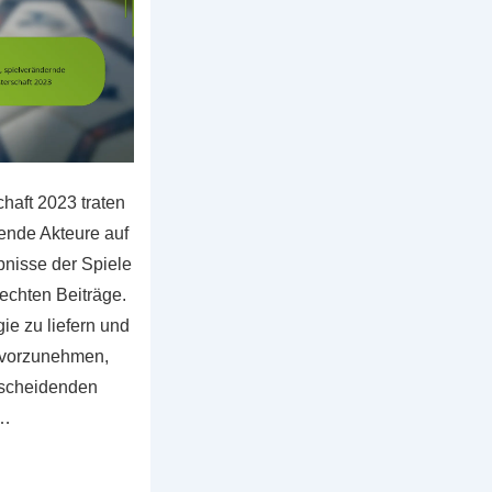
haft 2023 traten
dende Akteure auf
bnisse der Spiele
rechten Beiträge.
gie zu liefern und
 vorzunehmen,
ntscheidenden
 …