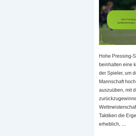
Hohe Pressing-St
beinhalten eine 
der Spieler, um 
Mannschaft hoch 
auszuüben, mit d
zurückzugewinne
Weltmeisterschaf
Taktiken die Erg
erheblich, …