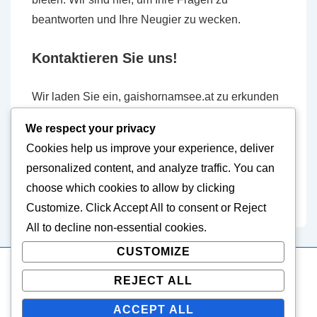
beantworten und Ihre Neugier zu wecken.
Kontaktieren Sie uns!
Wir laden Sie ein, gaishornamsee.at zu erkunden
und Teil unserer Gemeinschaft zu werden. Wenn
We respect your privacy
Sie Fragen haben oder einfach nur plaudern
Cookies help us improve your experience, deliver
möchten, zögern Sie nicht, uns unter
personalized content, and analyze traffic. You can
hello@gaishornamsee.at
zu kontaktieren. Wir
choose which cookies to allow by clicking
freuen uns darauf, von Ihnen zu hören!
Customize
. Click
Accept All
to consent or
Reject
All
to decline non-essential cookies.
CUSTOMIZE
REJECT ALL
Copyright © 2026
gaishornamsee.at
| Powered by
Responsive Theme
ACCEPT ALL