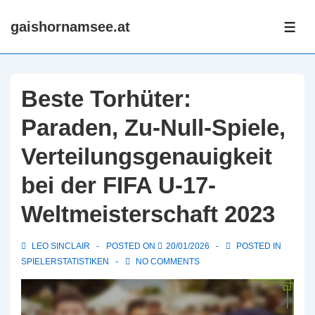
↓
gaishornamsee.at
Skip
ME
to
Main
Content
Beste Torhüter:
Paraden, Zu-Null-Spiele,
Verteilungsgenauigkeit
bei der FIFA U-17-
Weltmeisterschaft 2023
LEO SINCLAIR
POSTED ON
20/01/2026
POSTED IN
SPIELERSTATISTIKEN
NO COMMENTS