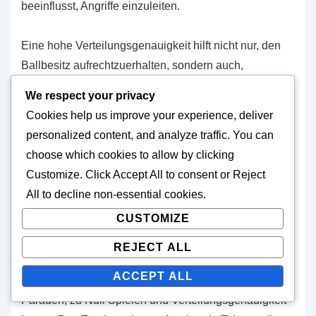
beeinflusst, Angriffe einzuleiten.
Eine hohe Verteilungsgenauigkeit hilft nicht nur, den
Ballbesitz aufrechtzuerhalten, sondern auch,
Konterangriffe einzuleiten. Torhüter, die in diesem
We respect your privacy
Bereich glänzen, werden oft als Spielmacher von
Cookies help us improve your experience, deliver
hinten angesehen und tragen zur Gesamtstrategie
personalized content, and analyze traffic. You can
ihres Teams bei. Trainer schätzen Torhüter, die präzise
choose which cookies to allow by clicking
Pässe spielen können, da dies die Ergebnisse von
Customize
. Click
Accept All
to consent or
Reject
Spielen erheblich beeinflussen kann.
All
to decline non-essential cookies.
CUSTOMIZE
Überblick über die Turnierleistungen
REJECT ALL
Die Gesamtleistung der Torhüter bei der FIFA U-17-
ACCEPT ALL
Weltmeisterschaft 2023 hob die Bedeutung von
Paraden, zu Null Spielen und Verteilungsgenauigkeit